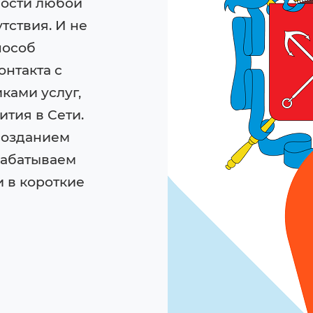
ости любой
тствия. И не
пособ
онтакта с
ками услуг,
ития в Сети.
созданием
рабатываем
 в короткие