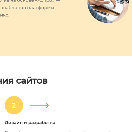
отка на основе «Аспро» —
х шаблонов платформы
икс.
ния сайтов
2
Дизайн и разработка