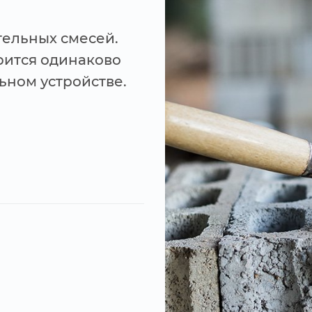
тельных смесей.
рится одинаково
ном устройстве.