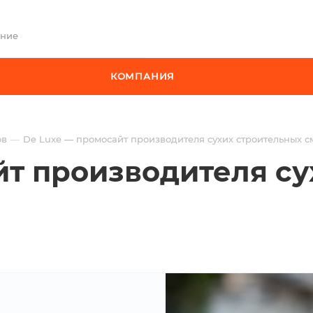
ение
КОМПАНИЯ
ов
De Luxe — промосайт производителя сухих строительных с
йт производителя су