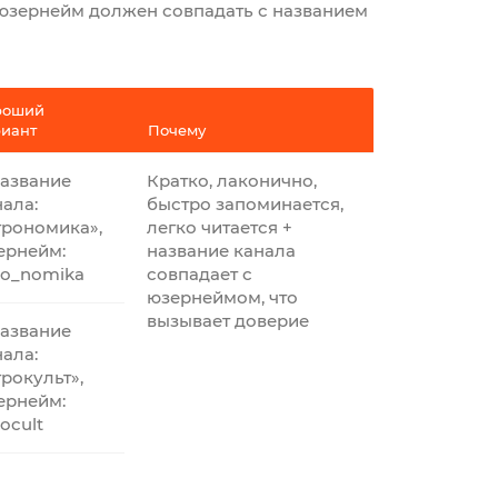
е юзернейм должен совпадать с названием
роший
риант
Почему
азвание
Кратко, лаконично,
нала:
быстро запоминается,
грономика»,
легко читается +
ернейм:
название канала
ro_nomika
совпадает с
юзернеймом, что
вызывает доверие
азвание
нала:
рокульт»,
ернейм:
ocult