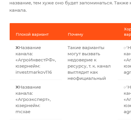
название, тем хуже оно будет запоминаться. Такж
канала.
Хо
Плохой вариант
Почему
ва
❌Название
Такие варианты
✅Н
канала:
могут вызвать
ка
«АгроИнвестРФ»,
недоверие к
«А
юзернейм:
ресурсу, т. к. канал
юз
investmarkov116
выглядит как
ag
неофициальный
❌Название
✅Н
канала:
ка
«Агроэксперт»,
«Аг
юзернейм:
юз
mcxae
agr