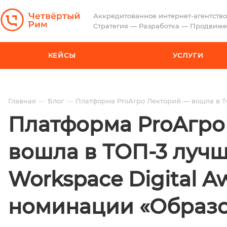
Аккредитованное интернет-агентство
Стратегия — Разработка — Продвиж
КЕЙСЫ
УСЛУГИ
Главная
Блог
Платформа ProАгро Лекторий — вошла в Т
Платформа ProАгро
вошла в ТОП-3 лучш
Workspace Digital A
номинации «Образ