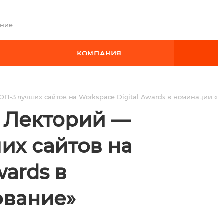
ение
КОМПАНИЯ
ОП-3 лучших сайтов на Workspace Digital Awards в номинации 
 Лекторий —
их сайтов на
wards в
ование»