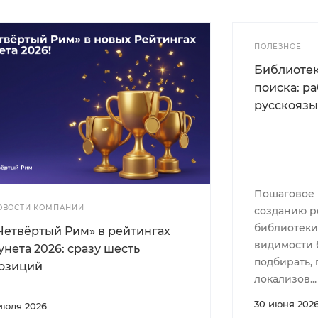
ПОЛЕЗНОЕ
Библиотек
поиска: р
русскояз
Пошаговое 
ОВОСТИ КОМПАНИИ
созданию р
библиотеки
Четвёртый Рим» в рейтингах
видимости 
унета 2026: сразу шесть
подбирать, 
озиций
локализов...
30 июня 202
 июля 2026