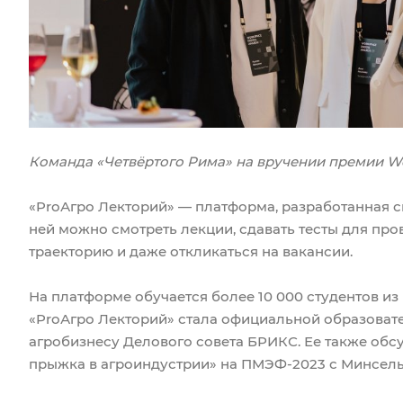
Команда «Четвёртого Рима» на вручении премии Wor
«ProАгро Лекторий» — платформа, разработанная с
ней можно смотреть лекции, сдавать тесты для пр
траекторию и даже откликаться на вакансии.
На платформе обучается более 10 000 студентов из 
«ProАгро Лекторий» стала официальной образоват
агробизнесу Делового совета БРИКС. Ее также обс
прыжка в агроиндустрии» на ПМЭФ-2023 с Минсель