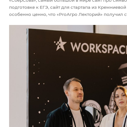
«СберСова», самый большой в мире сайт про симв
подготовке к ЕГЭ, сайт для стартапа из Кремниевой
особенно ценно, что «ProАгро Лекторий» получил 