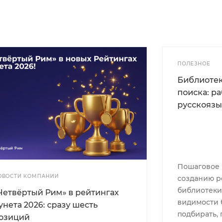
ПОЛЕЗНОЕ
Библиотек
поиска: р
русскояз
Пошаговое 
ОВОСТИ КОМПАНИИ
созданию р
библиотеки
Четвёртый Рим» в рейтингах
видимости 
унета 2026: сразу шесть
подбирать, 
озиций