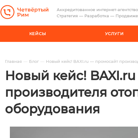
Аккредитованное интернет-агентство
Стратегия — Разработка — Продвиж
КЕЙСЫ
УСЛУГИ
Главная
Блог
Новый кейс! BAXI.ru — промосайт произво
Новый кейс! BAXI.r
производителя ото
оборудования