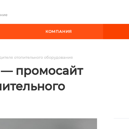
ение
КОМПАНИЯ
дителя отопительного оборудования
u — промосайт
пительного