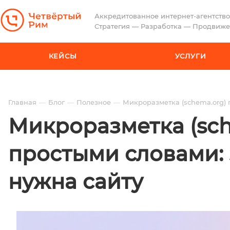
Аккредитованное интернет-агентство
Стратегия — Разработка — Продвиж
КЕЙСЫ
УСЛУГИ
Главная
Блог
Полезное
Микроразметка (schema.org) 
Микроразметка (sch
простыми словами: 
нужна сайту